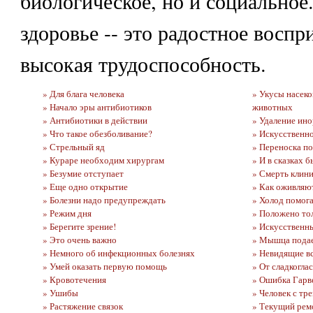
биологическое, но и социальное
здоровье -- это радостное воспр
высокая трудоспособность.
» Для блага человека
» Укусы насек
» Начало эры антибиотиков
животных
» Антибиотики в действии
» Удаление инор
» Что такое обезболивание?
» Искусственно
» Стрельный яд
» Переноска п
» Кураре необходим хирургам
» И в сказках 
» Безумие отступает
» Смерть клини
» Еще одно открытие
» Как оживляю
» Болезни надо предупреждать
» Холод помог
» Режим дня
» Положено тол
» Берегите зрение!
» Искусственн
» Это очень важно
» Мышца подае
» Немного об инфекционных болезнях
» Невидящие в
» Умей оказать первую помощь
» От сладкогла
» Кровотечения
» Ошибка Гарв
» Ушибы
» Человек с тр
» Растяжение связок
» Текущий рем