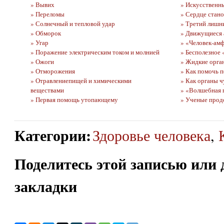
» Вывих
» Искусственн
» Переломы
» Сердце стано
» Солнечный и тепловой удар
» Третий лишн
» Обморок
» Движущиеся 
» Угар
» «Человек-ам
» Поражение электрическим током и молнией
» Бесполезное
» Ожоги
» Жидкие орга
» Отморожения
» Как помочь 
» Отравлениепищей и химическими
» Как органы ч
веществами
» «Волшебная 
» Первая помощь утопающему
» Ученые прод
Категории
:
Здоровье человека
,
Поделитесь этой записью или 
закладки