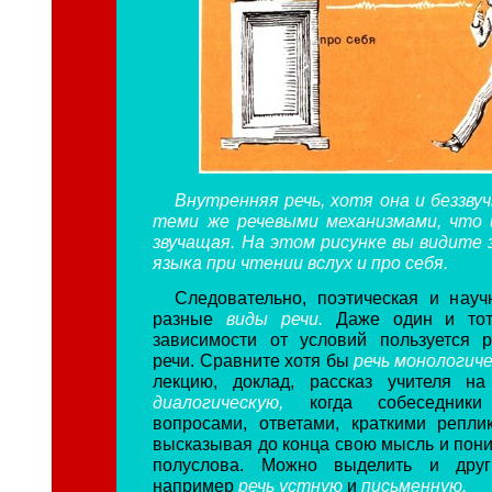
Внутренняя речь, хотя она и беззву
теми же речевыми механизмами, что 
звучащая. На этом рисунке вы видите 
языка при чтении вслух и про себя.
Следовательно, поэтическая и нау
разные
виды речи.
Даже один и то
зависимости от условий пользуется 
речи. Сравните хотя бы
речь монологич
лекцию, доклад, рассказ учителя н
диалогическую,
когда собеседники
вопросами, ответами, краткими репли
высказывая до конца свою мысль и пони
полуслова. Можно выделить и друг
например
речь устную
и
письменную.