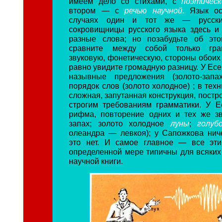
имеем дело со стихами, с
поэтичес
втором — с
речью научной.
Язык ос
случаях один и тот же — русски
сокровищницы русского языка здесь и
разные слова; но позабудьте об эт
сравните между собой только гра
звуковую, фонетическую, стороны обоих
равно увидите громадную разницу. У Ес
назывные предложения (золото-запах
порядок слов (золото холодное) ; в тех
сложная, запутанная конструкция, пост
строгим требованиям грамматики. У 
рифма, повторение одних и тех же з
запах; золото холодное
луны
;
голу
олеандра — левкоя); у Сапожкова нич
это нет. И самое главное — все эти
определенной мере типичны для всяких 
научной книги.