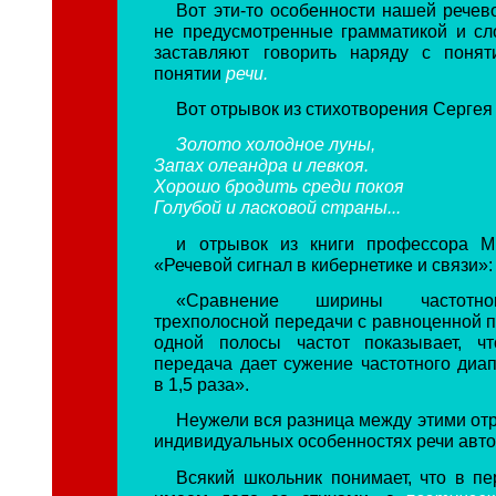
Вот эти-то особенности нашей речев
не предусмотренные грамматикой и сл
заставляют говорить наряду с поня
понятии
речи.
Вот отрывок из стихотворения Сергея
Золото холодное луны,
Запах олеандра и левкоя.
Хорошо бродить среди покоя
Голубой и ласковой страны...
и отрывок из книги профессора М
«Речевой сигнал в кибернетике и связи»:
«Сравнение ширины частотно
трехполосной передачи с равноценной п
одной полосы частот показывает, чт
передача дает сужение частотного диа
в 1,5 раза».
Неужели вся разница между этими от
индивидуальных особенностях речи авт
Всякий школьник понимает, что в п