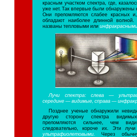
красным участком спектра, где, казалос
уже нет. Так впервые были обнаружены 
Они преломляются слабее красных и,
обладают наиболее длинной волной.
названы тепловыми или
инфракрасными
Лучи спектра: слева — ультра
середине — видимые, справа — инфрак
Позднее ученые обнаружили невид
другую сторону спектра видимы
преломляются сильнее, чем вид
следовательно, короче их. Эти луч
ультрафиолетовыми.
Через обычн