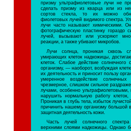
призму ультрафиолетовые лучи не пр
сделать призму из кварца или из не
сортов стекла, то их можно обн
фиолетовых лучей видимого спектра. У
лучи часто называют химическими. О
фотографическую пластинку гораздо 
лучей, вызывают или ускоряют мно
реакции, а также убивают микробов.
Лучи солнца, проникая сквозь с
умирающих клеток надкожицы, достига
клеток. Слабое действие солнечного 
организму, — наоборот, возбуждая клетк
их деятельность и приносит пользу орга
умеренное воздействие солнечных 
чрезмерное, слишком сильное раздраж
лучами, особенно ультрафиолетовыми, 
нарушить нормальную работу клеток,
Проникая в глубь тела, избыток лучисто
причинить нашему организму большой в
защитная деятельность кожи.
Часть лучей солнечного спектра
верхними слоями надкожицы. Однако б