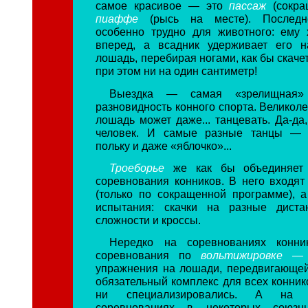
самое красивое — это
пассаж
(сокр
пиаффе
(рысь на месте). Послед
особенно трудно для животного: ему 
вперед, а всадник удерживает его н
лошадь, перебирая ногами, как бы скачет
при этом ни на один сантиметр!
Выездка — самая «зрелищная»
разновидность конного спорта. Великол
лошадь может даже... танцевать. Да-да,
человек. И самые разные танцы — в
польку и даже «яблочко»...
Троеборье
же как бы объединяет
соревнования конников. В него входят 
(только по сокращенной программе), 
испытания: скачки на разные диста
сложности и кроссы.
Нередко на соревнованиях конни
соревнования по
вольтижировке 
упражнения на лошади, передвигающейс
обязательный комплекс для всех конник
ни специализировались. А на 
соревнованиях в некоторых союзны