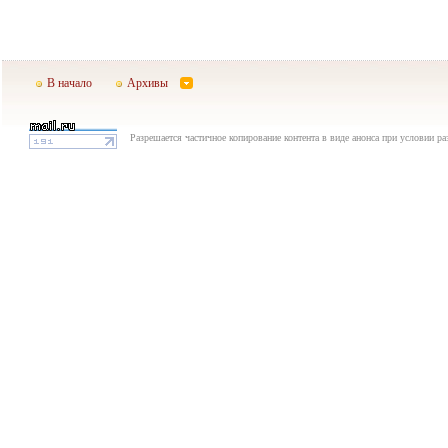
В начало
Архивы
Разрешается частичное копирование контента в виде анонса при условии р