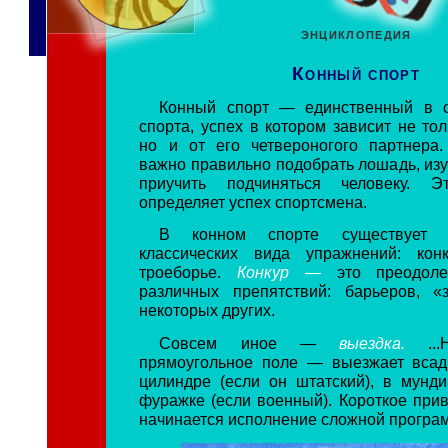
ЭНЦИКЛОПЕДИЯ
Конный спорт
Конный спорт — единственный в 
спорта, успех в котором зависит не тол
но и от его четвероногого партнера
важно правильно подобрать лошадь, изу
приучить подчиняться человеку. 
определяет успех спортсмена.
В конном спорте существует 
классических вида упражнений: кон
троеборье.
Конкур —
это преодол
различных препятствий: барьеров, «
некоторых других.
Совсем иное —
выездка.
.
прямоугольное поле — выезжает всад
цилиндре (если он штатский), в мунди
фуражке (если военный). Короткое прив
начинается исполнение сложной програ