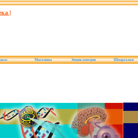
ка |
аказ
Магазины
Энциклопедии
Шпаргалки