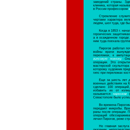
заведений страны. Зд
клиника, которая назыв
в России профессором
Стремление служит
чертами характера вел
людям, шел туда, где бы
Когда в 1853 г. нач
героических защитниках
а в осажденном городе
ним туда поехала групп
Пирогов работал по
войны врачи вынужде
переломах, к ампутац
гипсовую повязку.
Он
операции. Это открыт
мастерской скульптора
которому художник прид
гипс при переломах кост
Еще за шесть лет д
военных действиях на К
сделано 100 операций
избавить их от излиш
называется
наркозом
Севастополе было успеш
Во времена Пирогова
передают микробы. Вра
раны после операции. 
операций обеззаражив
лечил Пирогов, реже ст
Но главная заслуг
оказании непосредств