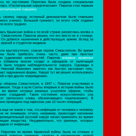
есь по настоянию Пирогова была создана специальная
алась «Госпитальная хирургическая». Пирогов стал первым
госпитальной хирургии.
ь своему народу, истинный демократизм были главными
икого ученого. Большой гуманист, он всего себя отдавал
ло всего труднее.
алась Крымская война и по всей стране разнеслась молва о
 Севастополя, Пирогов решил, что его место не в столице,
. Он добился назначения в действующую армию. Вслед за
а врачей и студентов-медиков.
чти круглосуточно, спасая героев Севастополя. Во время
ны были прибегать очень часто, даже при простых
ии (удалению) конечностей. Пирогов
впервые применил
а избавила многих солдат и офицеров от калечащей
ие было плодом наблюдательности хирурга. Однажды в
 Николай Иванович заметил, как быстро застывает гипс,
ает задуманную форму. Хирург тут же решил использовать
ей и при других повреждениях.
о обороны Севастополя, в 1847 г., Пирогов участвовал в
авказе. Тогда в ауле Салты впервые в истории войны было
, во время которых раненых усыпляли эфиром, чтобы
них страданий. Такое состояние искусственного сна
(от греческого слова, обозначающего «оцепенение»). В
но проведено под наркозом уже 10 тысяч операций.
 еще не знали о том, что инфекцию от человека к человеку
чи не понимали, отчего, например, происходит нагноение
Проницательный русский хирург начал применять во время
ающие вещества. Неудивительно, что раненые, которых
радали от инфекции.
а Пирогова во время Крымской войны была не столько в
енной помощи раненым, сколько в организации четкой