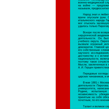
военно-медицинской сл
на войне — предложил
называли, предвосхитил
Народ знал и любил 
врачи опускали руки. 
итальянского народа Г
мог отыскать засевшую
удалось только Пирогову
Вскоре после возвр
хирургической академии
деятельности. Он был
учебного округа. Пирог
вызвали огромный инт
демократов. Главной це
его собственным слова
научного исследования
достоинству и к истине
национальности, включ
поэтому такое сочувст
Мысли, заключенные в н
А. И. Герцен приветство
Передовые взгляды 
царских чиновников, и е
В мае 1881 г. Москв
деятельности Пирогова
университета, написан
Родине, испытанную
независимость убежде
принятым на себя обяз
почетным, по его мнени
Талант и великое с