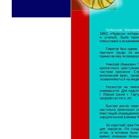
Чудесным доктор
1881). «Чудеса», котор
и ученый, были проя
помыслами и исканиями 
Пирогов был одним 
научные труды по ана
принесли ему всемирную
Николай Иванович П
крепостного крестьяни
частном пансионе. Сл
московский врач, проф
экзаменоваться на меди
Несмотря на тяжел
университет. Для подго
г. Юрьев (ныне г. Тарт
проработал пять лет.
Быстро росла прак
настолько превзошел с
блестящей операционной
хирургической клиники 
За короткий срок П
для хирургов. Он соз
атлас, в котором были
время операции безош