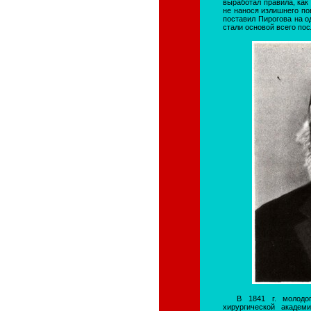
выработал правила, как 
не нанося излишнего по
поставил Пирогова на о
стали основой всего по
В 1841 г. молодо
хирургической акаде