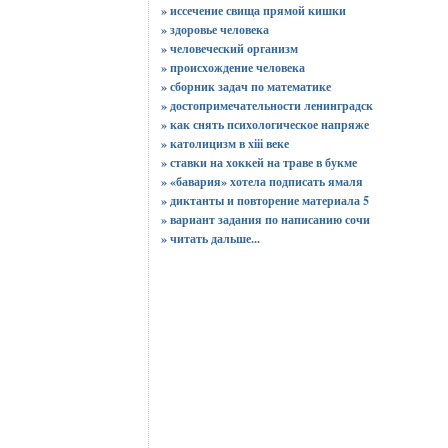
» иссечение свища прямой кишки
» здоровье человека
» человеческий организм
» происхождение человека
» сборник задач по математике
» достопримечательности ленинградск
» как снять психологическое напряже
» католицизм в xiii веке
» ставки на хоккей на траве в букме
» «бавария» хотела подписать ямаля
» диктанты и повторение материала 5
» вариант задания по написанию сочи
»
читать дальше...