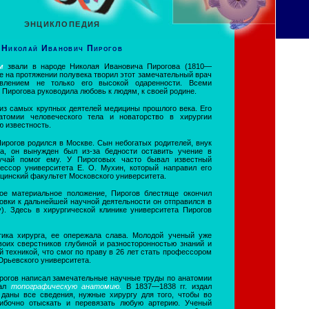
ЭНЦИКЛОПЕДИЯ
Николай Иванович Пирогов
ом
звали в народе Николая Ивановича Пирогова (1810—
ые на протяжении полувека творил этот замечательный врач
влением не только его высокой одаренности. Всеми
Пирогова руководила любовь к людям, к своей родине.
из самых крупных деятелей медицины прошлого века. Его
томии человеческого тела и новаторство в хирургии
 известность.
ирогов родился в Москве. Сын небогатых родителей, внук
на, он вынужден был из-за бедности оставить учение в
учай помог ему. У Пироговых часто бывал известный
ессор университета Е. О. Мухин, который направил его
цинский факультет Московского университета.
ое материальное положение, Пирогов блестяще окончил
товки к дальнейшей научной деятельности он отправился в
у). Здесь в хирургической клинике университета Пирогов
тика хирурга, ее опережала слава. Молодой ученый уже
воих сверстников глубиной и разносторонностью знаний и
 техникой, что смог по праву в 26 лет стать профессором
Юрьевского университета.
ирогов написал замечательные научные труды по анатомии
дал
топографическую анатомию.
В 1837—1838 гг. издал
 даны все сведения, нужные хирургу для того, чтобы во
ибочно отыскать и перевязать любую артерию. Ученый