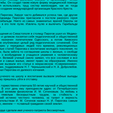
ужбы. Он создал также новую форму медицинской помощи
 использовать труд сестер милосердия, как их тогда
 создание международной организации Красного Креста.
Пирогова. Хирург часто добивался успеха там, где другие
Однажды Пирогова пригласили к постели раненого героя
арибальди. Никто из самых знаменитых врачей Европы не
 в его теле пулю. Извлечь пулю и вылечить Гарибальди
.
ащения из Севастополя в столицу Пирогов ушел из Медико-
 и целиком посвятил себя педагогической и общественной
 назначен попечителем Одесского, а потом Киевского
ов опубликовал целый ряд педагогических сочинений. Они
ерес у передовых людей того времени, революционных
лью статей Пирогова о воспитании молодого поколения, по
м, была забота «о соглашении школы с жизнью, о свободе
, о возбуждении в учащихся уважения к человеческому
». Великий ученый смело заявил, что все сословия и все
ая и самые малые, имеют право на образование. Именно
вие вызвали его статьи в некрасовском «Современнике».
их, поддерживали Н. Г. Чернышевский и Н. А. Добролюбов.
вал Пирогова из далекого изгнания.
ученого на школу и воспитание вызвали злобные выпады
му пришлось уйти в отставку.
а торжественно отмечала 50-летие научной и общественной
. В этот день ему преподнесли адрес от Петербургского
ный великим физиологом И. М. Сеченовым. За любовь к
 тяжелым бескорыстным трудом, за стойкость и
ний истинно честного человека, за талант и верность
ательствам И. М. Сеченов назвал Н. И. Пирогова самым
ю, именем — «славный гражданин своей земли».
ердце сделали имя ученого-патриота бессмертным.