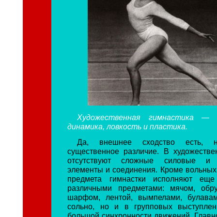
Художественная гимнастика —
динамика, ловкость и пластика.
Да, внешнее сходство есть, 
существенное различие. В художестве
отсутствуют сложные силовые и а
элементы и соединения. Кроме вольных
предмета гимнастки исполняют еще
различными предметами: мячом, обру
шарфом, лентой, вымпелами, булавам
сольно, но и в групповых выступлен
большой синхронности движений. Главн