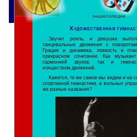
ЭНЦИКЛОПЕДИЯ
Художественная гимнас
Звучит рояль, и девушка выпол
танцевальные движения с поворота
Грация и динамика, ловкость и пл
прекрасном сочетании. Как музыкант
гармонией звуков, так и гимнас
изяществом движений.
Кажется, то же самое мы видим и на 
спортивной гимнастике, в вольных упра
же разные названия?