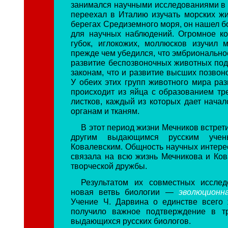
занимался научными исследованиями в 
переехал в Италию изучать морских жи
берегах Средиземного моря, он нашел б
для научных наблюдений. Огромное ко
губок, иглокожих, моллюсков изучил 
прежде чем убедился, что эмбрионально
развитие беспозвоночных животных под
законам, что и развитие высших позвон
У обеих этих групп животного мира ра
происходит из яйца с образованием т
листков, каждый из которых дает нача
органам и тканям.
В этот период жизни Мечников встрет
другим выдающимся русским уч
Ковалевским. Общность научных интере
связала на всю жизнь Мечникова и Ков
творческой дружбы.
Результатом их совместных исслед
новая ветвь биологии —
эволюционн
Учение Ч. Дарвина о единстве всего
получило важное подтверждение в тр
выдающихся русских биологов.