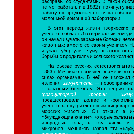
расправы со студентами. В такой обст
не мог работать и в 1882 г. покинул уни
работу он продолжал вести на собстве
маленькой домашней лаборатории.
В этот период жизни творческие и
ученого в область бактериологии и мед
он начал изучать заразные болезни чел
животных: вместе со своим учеником Н.
изучал туберкулез, чуму рогатого скот
борьбы с вредителями сельского хозяйст
На съезде русских естествоиспытат
1883 г. Мечников произнес знаменитую 
силах организма». В ней он изложил 
явления
иммунитета —
невосприимчи
к заразным болезням. Эта теория по
фагоцитарной теории имм
предшествовали долгие и кропотли
ученого за внутриклеточным пищеварен
морских животных. Он открыл в их
«блуждающие клетки», которые захваты
инородные тела, в том числе и б
микробов. Мечников назвал эти «блу