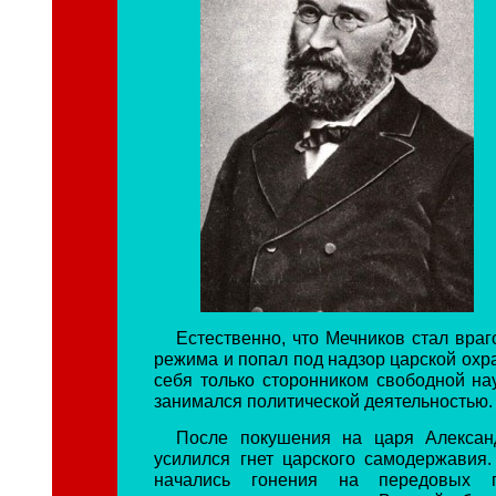
Естественно, что Мечников стал вра
режима и попал под надзор царской охра
себя только сторонником свободной нау
занимался политической деятельностью.
После покушения на царя Александ
усилился гнет царского самодержавия.
начались гонения на передовых 