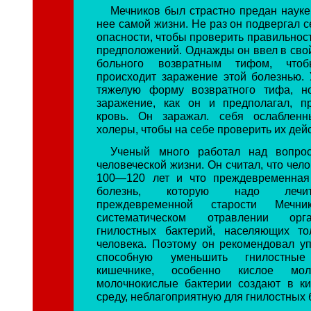
Мечников был страстно предан науке
нее самой жизни. Не раз он подвергал 
опасности, чтобы проверить правильнос
предположений. Однажды он ввел в свой
больного возвратным тифом, чтоб
происходит заражение этой болезнью.
тяжелую форму возвратного тифа, но
заражение, как он и предполагал, п
кровь. Он заражал. себя ослаблен
холеры, чтобы на себе проверить их дей
Ученый много работал над вопро
человеческой жизни. Он считал, что чел
100—120 лет и что преждевременная 
болезнь, которую надо лечит
преждевременной старости Мечн
систематическом отравлении ор
гнилостных бактерий, населяющих то
человека. Поэтому он рекомендовал уп
способную уменьшить гнилостны
кишечнике, особенно кислое мо
молочнокислые бактерии создают в к
среду, неблагоприятную для гнилостных 