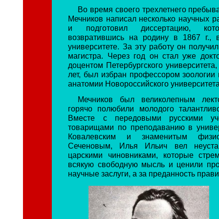
Во время своего трехлетнего пребыв
Мечников написал несколько научных ра
и подготовил диссертацию, кот
возвратившись на родину в 1867 г., 
университете. За эту работу он получи
магистра. Через год он стал уже докт
доцентом Петербургского университета, а
лет, был избран профессором зоологии 
анатомии Новороссийского университета 
Мечников был великолепным лект
горячо полюбили молодого талантлив
Вместе с передовыми русскими уч
товарищами по преподаванию в униве
Ковалевским и знаменитым физи
Сеченовым, Илья Ильич вел неуста
царскими чиновниками, которые стре
всякую свободную мысль и ценили пр
научные заслуги, а за преданность прави