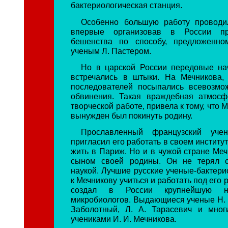
бактериологическая станция.
Особенно большую работу проводил
впервые организовав в России пр
бешенства по способу, предложенно
ученым Л. Пастером.
Но в царской России передовые на
встречались в штыки. На Мечникова,
последователей посыпались всевозмо
обвинения. Такая враждебная атмос
творческой работе, привела к тому, что М
вынужден был покинуть родину.
Прославленный французский уче
пригласил его работать в своем институт
жить в Париж. Но и в чужой стране Меч
сыном своей родины. Он не терял с
наукой. Лучшие русские ученые-бактери
к Мечникову учиться и работать под его 
создал в России крупнейшую н
микробиологов. Выдающиеся ученые Н. Ф
Заболотный, Л. А. Тарасевич и мног
учениками И. И. Мечникова.