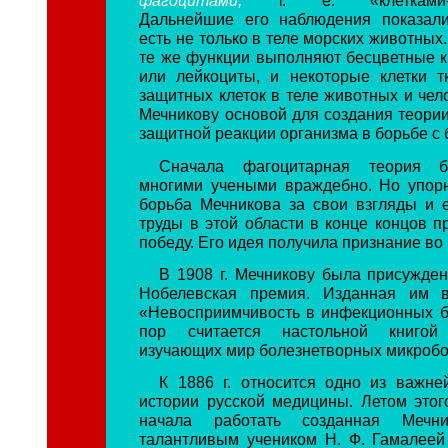
фагоцитами,
т. е. «клетками-п
Дальнейшие его наблюдения показали
есть не только в теле морских животных.
те же функции выполняют бесцветные к
или лейкоциты, и некоторые клетки т
защитных клеток в теле животных и чел
Мечникову основой для создания теории
защитной реакции организма в борьбе с 
Сначала фагоцитарная теория б
многими учеными враждебно. Но упор
борьба Мечникова за свои взгляды и
труды в этой области в конце концов п
победу. Его идея получила признание во
В 1908 г. Мечникову была присужден
Нобелевская премия. Изданная им в
«Невосприимчивость в инфекционных б
пор считается настольной книгой
изучающих мир болезнетворных микробо
К 1886 г. относится одно из важн
истории русской медицины. Летом этог
начала работать созданная Меч
талантливым учеником Н. Ф. Гамалеей