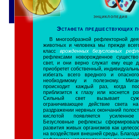
ЭНЦИКЛОПЕДИЯ
Эстафета предшествующих п
В многообразной рефлекторной дея
животных и человека мы прежде всег
класс
врожденных безусловных рефл
рефлексами новорожденное существо
свет, и они верно служат ему еще д
приобретет собственный, индивидуальны
избегать всего вредного и опасного
необходимому и полезному. Миган
происходит каждый раз, когда пос
приблизится к глазу или коснется ро
Сильный свет вызывает суже
ограничивающее действие света на
раздражении нервных окончаний полост
кислотой появляется усиленное 
Безусловные рефлексы сформировал
развития живых организмов как целесо
на воздействия внешней среды. Благод