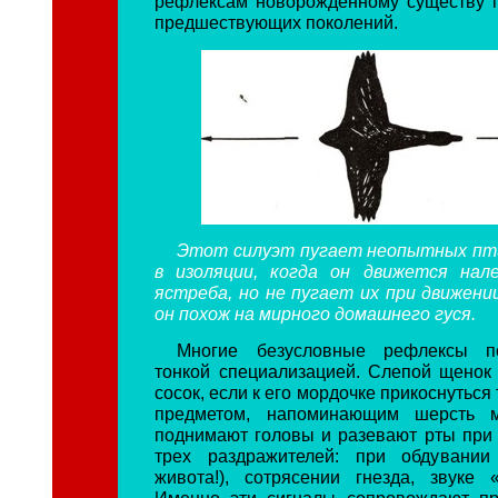
рефлексам новорожденному существу 
предшествующих поколений.
Этот силуэт пугает неопытных пт
в изоляции, когда он движется нал
ястреба, но не пугает их при движении
он похож на мирного домашнего гуся.
Многие безусловные рефлексы п
тонкой специализацией. Слепой щенок 
сосок, если к его мордочке прикоснуться
предметом, напоминающим шерсть м
поднимают головы и разевают рты при 
трех раздражителей: при обдувани
живота!), сотрясении гнезда, звуке «к
Именно эти сигналы сопровождают пр