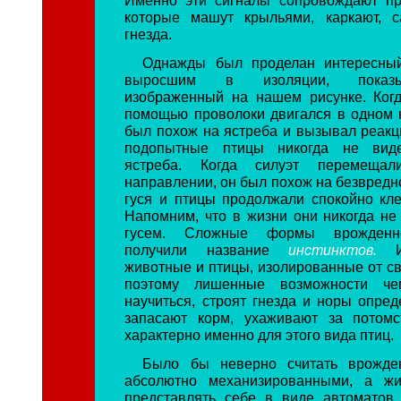
которые машут крыльями, каркают, с
гнезда.
Однажды был проделан интересный
выросшим в изоляции, показы
изображенный на нашем рисунке. Когд
помощью проволоки двигался в одном 
был похож на ястреба и вызывал реакци
подопытные птицы никогда не виде
ястреба. Когда силуэт перемеща
направлении, он был похож на безвредн
гуся и птицы продолжали спокойно кле
Напомним, что в жизни они никогда не 
гусем. Сложные формы врожденн
получили название
инстинктов.
животные и птицы, изолированные от св
поэтому лишенные возможности че
научиться, строят гнезда и норы опре
запасают корм, ухаживают за потомс
характерно именно для этого вида птиц.
Было бы неверно считать врожде
абсолютно механизированными, а ж
представлять себе в виде автоматов