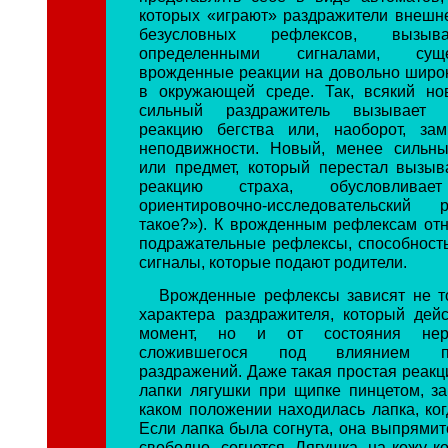
которых «играют» раздражители внешн
безусловных рефлексов, вызыв
определенными сигналами, су
врожденные реакции на довольно широк
в окружающей среде. Так, всякий но
сильный раздражитель вызывает о
реакцию бегства или, наоборот, зам
неподвижности. Новый, менее сильны
или предмет, который перестал вызыв
реакцию страха, обусловливае
ориентировочно-исследовательский
такое?»). К врожденным рефлексам отн
подражательные рефлексы, способность
сигналы, которые подают родители.
Врожденные рефлексы зависят не т
характера раздражителя, который дей
момент, но и от состояния нер
сложившегося под влиянием пр
раздражений. Даже такая простая реакц
лапки лягушки при щипке пинцетом, зав
каком положении находилась лапка, ког
Если лапка была согнута, она выпрямит
свободно, согнется. Лягушка, на кожу 