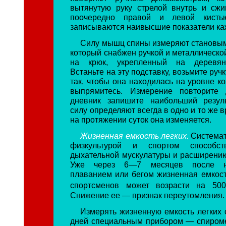
вытянутую руку стрелой внутрь и сж
поочередно правой и левой кисть
записываются наивысшие показатели каж
Силу мышц спины измеряют становы
который снабжен ручкой и металлическо
на крюк, укрепленный на деревянн
Встаньте на эту подставку, возьмите руч
так, чтобы она находилась на уровне к
выпрямитесь. Измерение повторите
дневник запишите наибольший резул
силу определяют всегда в одно и то же в
на протяжении суток она изменяется.
Жизненная емкость легких.
Системат
физкультурой и спортом способст
дыхательной мускулатуры и расширению 
Уже через 6—7 месяцев после н
плаванием или бегом жизненная емкост
спортсменов может возрасти на 50
Снижение ее — признак переутомления.
Измерять жизненную емкость легких 
дней специальным прибором — спироме