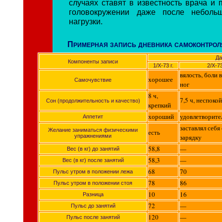
случаях ставят в известность врача и п
головокружении даже после неболь
нагрузки.
Примерная запись дневника самоконтрол
Да
Компоненты записи
1/Х-73 г.
2/Х-73
вялость, боли
хорошее
Самочувствие
ног
8 ч,
7,5 ч, неспоко
Сон (продолжительность и качество)
крепкий
хороший
удовлетворит
Аппетит
заставлял себя
Желание заниматься физическими
есть
упражнениями
зарядку
58,8
—
Вес (в кг) до занятий
58,3
—
Вес (в кг) после занятий
68
70
Пульс утром в положении лежа
78
86
Пульс утром в положении стоя
10
16
Разница
72
—
Пульс до занятий
120
—
Пульс после занятий