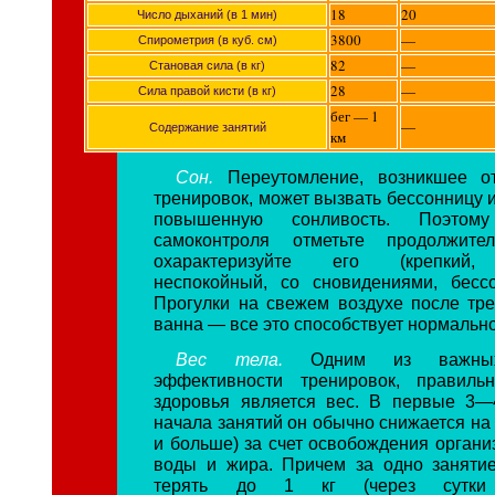
18
20
Число дыханий (в 1 мин)
3800
—
Спирометрия (в куб. см)
82
—
Становая сила (в кг)
28
—
Сила правой кисти (в кг)
бег — 1
—
Содержание занятий
км
Сон.
Переутомление, возникшее о
тренировок, может вызвать бессонницу и
повышенную сонливость. Поэтом
самоконтроля отметьте продолжите
охарактеризуйте его (крепкий,
неспокойный, со сновидениями, бессо
Прогулки на свежем воздухе после тре
ванна — все это способствует нормально
Вес тела.
Одним из важных
эффективности тренировок, правиль
здоровья является вес. В первые 3—
начала занятий он обычно снижается на 
и больше) за счет освобождения органи
воды и жира. Причем за одно заняти
терять до 1 кг (через сутки