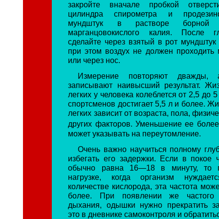
закройте вначале пробкой отверст
цилиндра спирометра и продезин
мундштук в растворе борной 
марганцовокислого калия. После г
сделайте через взятый в рот мундштук 
при этом воздух не должен проходить
или через нос.
Измерение повторяют дважды,
записывают наивысший результат. Жи
легких у человека колеблется от 2,5 до 5
спортсменов достигает 5,5 л и более. Ж
легких зависит от возраста, пола, физич
других факторов. Уменьшение ее более
может указывать на переутомление.
Очень важно научиться полному глу
избегать его задержки. Если в покое 
обычно равна 16—18 в минуту, то 
нагрузке, когда организм нуждае
количестве кислорода, эта частота може
более. При появлении же частого 
дыхания, одышки нужно прекратить за
это в дневнике самоконтроля и обратитьс