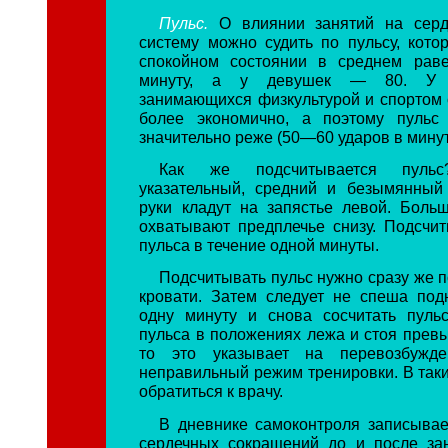
Пульс.
О влиянии занятий на серд
систему можно судить по пульсу, кот
спокойном состоянии в среднем рав
минуту, а у девушек — 80. У с
занимающихся физкультурой и спортом 
более экономично, а поэтому пульс
значительно реже (50—60 ударов в минут
Как же подсчитывается пуль
указательный, средний и безымянный
руки кладут на запястье левой. Бол
охватывают предплечье снизу. Подсчит
пульса в течение одной минуты.
Подсчитывать пульс нужно сразу же п
кровати. Затем следует не спеша подн
одну минуту и снова сосчитать пуль
пульса в положениях лежа и стоя превы
то это указывает на перевозбужде
неправильный режим тренировки. В таки
обратиться к врачу.
В дневнике самоконтроля записывае
сердечных сокращений до и после за