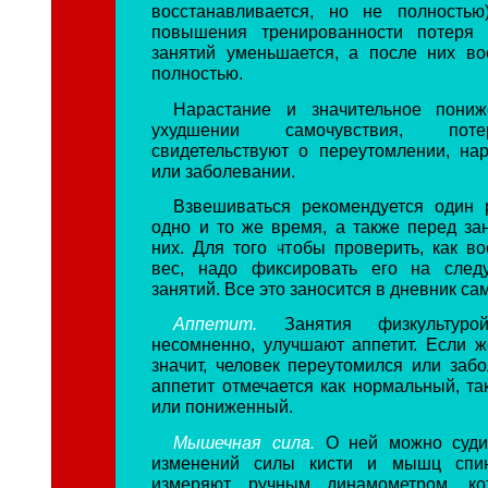
восстанавливается, но не полность
повышения тренированности потеря
занятий уменьшается, а после них во
полностью.
Нарастание и значительное пони
ухудшении самочувствия, пот
свидетельствуют о переутомлении, н
или заболевании.
Взвешиваться рекомендуется один 
одно и то же время, а также перед за
них. Для того чтобы проверить, как во
вес, надо фиксировать его на сле
занятий. Все это заносится в дневник са
Аппетит.
Занятия физкультур
несомненно, улучшают аппетит. Если ж
значит, человек переутомился или забо
аппетит отмечается как нормальный, т
или пониженный.
Мышечная сила.
О ней можно суди
изменений силы кисти и мышц спин
измеряют ручным динамометром, к