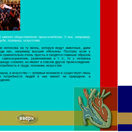
 имеют общественное происхождение. У них, например,
уде, познании, искусстве.
м непохожа на ту жизнь, которую ведут животные, даже
еди них, например высшие обезьяны. Поэтому если у
и сравнительно очень просты и сводятся главным образом
 самосохранению, размножению и т. п., то у человека
гораздо сложнее, но имеют и совсем другое происхождение.
потребность в труде, познании, искусстве.
 наука, и искусство — впервые возникло и существует лишь
 и потребности людей в них имеют не природное, а
ждение.