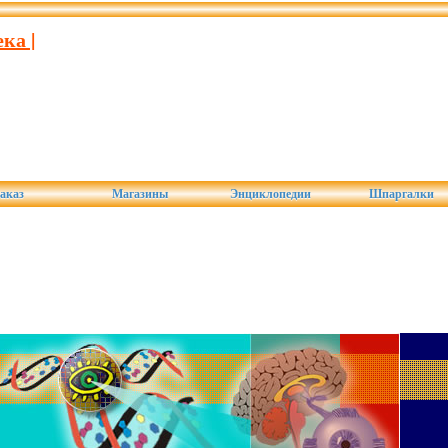
ка |
аказ
Магазины
Энциклопедии
Шпаргалки