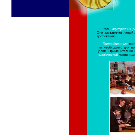
Роль
внутренних р
Они заставляют людей д
достижению.
Потребностью
воо
что необходимо для по
целом. Применительно к
человеческой
жизни и д