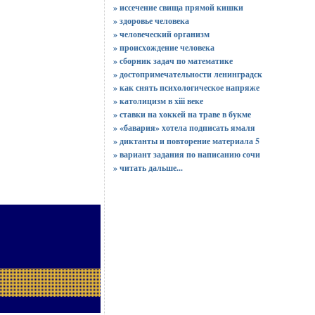
» иссечение свища прямой кишки
» здоровье человека
» человеческий организм
» происхождение человека
» сборник задач по математике
» достопримечательности ленинградск
» как снять психологическое напряже
» католицизм в xiii веке
» ставки на хоккей на траве в букме
» «бавария» хотела подписать ямаля
» диктанты и повторение материала 5
» вариант задания по написанию сочи
»
читать дальше...