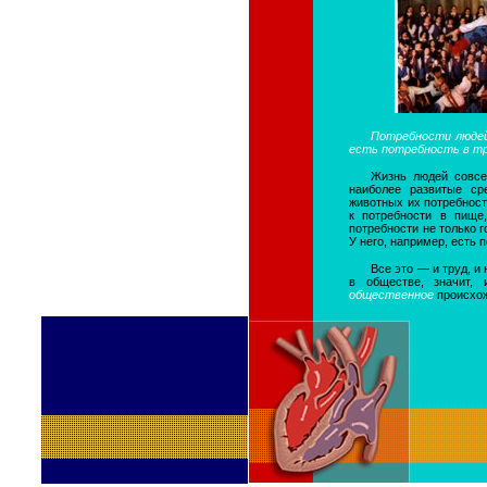
Потребности людей
есть потребность в тр
Жизнь людей совсе
наиболее развитые ср
животных их потребност
к потребности в пище,
потребности не только 
У него, например, есть 
Все это — и труд, и
в обществе, значит,
общественное
происхо