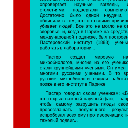
опровергает научные взгляды, с
столетиями, подвергали сомнен
Достаточно было одной неудачи, 
обвинили в том, что он своими привив
убивает людей. Все это не могло не от
здоровье, и, когда в Париже на средст
международной подписке, был построе
Пастеровский институт (1888), уче
работать в лаборатории...
Пастер создал мировую на
микробиологов, многие из его ученик
стали крупнейшими учеными. Он имел 
многими русскими учеными. В то в
русские микробиологи ездили работа
позже в его институт в Париже.
Пастер говорил своим ученикам: «
что открыл важный научный факт, ...нап
чтобы самому разрушить плоды свои
провозглашать полученного резуль
испробовал всех ему противоречащих ги
тяжелый подвиг».