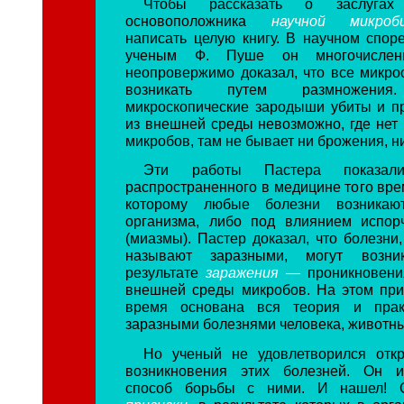
Чтобы рассказать о заслугах
основоположника
научной микро
написать целую книгу. В научном спор
ученым Ф. Пуше он многочислен
неопровержимо доказал, что все микро
возникать путем размножени
микроскопические зародыши убиты и п
из внешней среды невозможно, где нет 
микробов, там не бывает ни брожения, н
Эти работы Пастера показали
распространенного в медицине того вре
которому любые болезни возникаю
организма, либо под влиянием испор
(миазмы). Пастер доказал, что болезни
называют заразными, могут возни
результате
заражения —
проникновени
внешней среды микробов. На этом пр
время основана вся теория и прак
заразными болезнями человека, животны
Но ученый не удовлетворился отк
возникновения этих болезней. Он 
способ борьбы с ними. И нашел! 