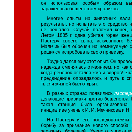
он использовал особым образом вы
зараженных бешенством кроликов.
Многие опыты на животных дали 
результаты, но испытать это средство 
не решался. Случай положил конец е
Летом 1885 г. одна убитая горем жен
Пастеру своего сына, искусанного б
Мальчик был обречен на неминуемую с
решился испробовать свою прививку.
Трудно дался ему этот опыт. Он провод
надежда сменялась отчаянием, но как о
когда ребенок остался жив и здоров! Зна
предвидение оправдалось и путь к с
тысяч жизней был открыт.
В разных странах появились
пастер
делающие прививки против бешенства. 
такая станция была организована
инициативе ученых И. И. Мечникова и Н.
Но Пастеру и его последователям 
борьбу за признание нового способа
заразных болезней. Ученого упрекал