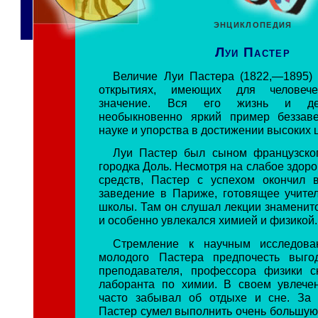
ЭНЦИКЛОПЕДИЯ
Луи Пастер
Величие Луи Пастера (1822,—1895) 
открытиях, имеющих для человече
значение. Вся его жизнь и де
необыкновенно яркий пример беззаве
науке и упорства в достижении высоких 
Луи Пастер был сыном французског
городка Доль. Несмотря на слабое здоро
средств, Пастер с успехом окончил 
заведение в Париже, готовящее учите
школы. Там он слушал лекции знаменит
и особенно увлекался химией и физикой.
Стремление к научным исследова
молодого Пастера предпочесть выго
преподавателя, профессора физики с
лаборанта по химии. В своем увлече
часто забывал об отдыхе и сне. За 
Пастер сумел выполнить очень большую 