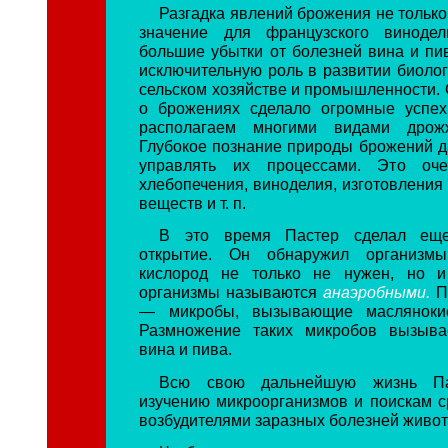
Разгадка явлений брожения не тольк
значение для французского винодел
большие убытки от болезней вина и пив
исключительную роль в развитии биолог
сельском хозяйстве и промышленности. 
о брожениях сделало огромные успех
располагаем многими видами дрожж
Глубокое познание природы брожений д
управлять их процессами. Это оч
хлебопечения, виноделия, изготовления
веществ и т. п.
В это время Пастер сделал ещ
открытие. Он обнаружил организмы
кислород не только не нужен, но и
организмы называются
анаэробными.
П
— микробы, вызывающие маслянокис
Размножение таких микробов вызывае
вина и пива.
Всю свою дальнейшую жизнь Па
изучению микроорганизмов и поискам с
возбудителями заразных болезней живот