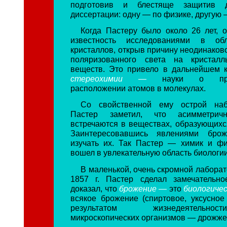
подготовив и блестяще защитив д
диссертации: одну — по физике, другую 
Когда Пастеру было около 26 лет, 
известность исследованиями в обл
кристаллов, открыв причину неодинаков
поляризованного света на кристалл
веществ. Это привело в дальнейшем 
стереохимии —
науки о прос
расположении атомов в молекулах.
Со свойственной ему острой наб
Пастер заметил, что асимметрич
встречаются в веществах, образующихс
Заинтересовавшись явлениями брож
изучать их. Так Пастер — химик и ф
вошел в увлекательную область биологии
В маленькой, очень скромной лаборато
1857 г. Пастер сделал замечательно
доказал, что
брожение —
это
биологичес
всякое брожение (спиртовое, уксусное 
результатом жизнедеятельн
микроскопических организмов — дрожже