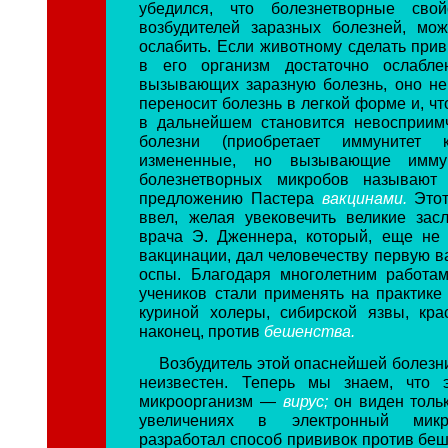
убедился, что болезнетворные свой
возбудителей заразных болезней, мо
ослабить. Если животному сделать привив
в его организм достаточно ослабле
вызывающих заразную болезнь, оно не
переносит болезнь в легкой форме и, чт
в дальнейшем становится невосприим
болезни (приобретает иммунитет 
измененные, но вызывающие иммун
болезнетворных микробов называют
предложению Пастера
вакцинами.
Это
ввел, желая увековечить великие засл
врача Э. Дженнера, который, еще не
вакцинации, дал человечеству первую в
оспы. Благодаря многолетним работа
учеников стали применять на практике
куриной холеры, сибирской язвы, кра
наконец, против
бешенства.
Возбудитель этой опаснейшей болезн
неизвестен. Теперь мы знаем, что 
микроорганизм —
вирус;
он виден толь
увеличениях в электронный микр
разработал способ прививок против беш