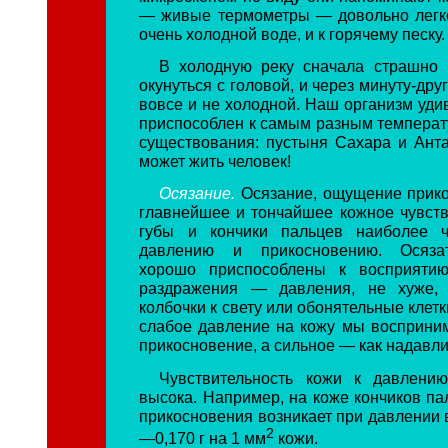
— живые термометры — довольно легк
очень холодной воде, и к горячему песку.
В холодную реку сначала страшно 
окунуться с головой, и через минуту-дру
вовсе и не холодной. Наш организм уди
приспособлен к самым разным темпера
существования: пустыня Сахара и Ант
может жить человек!
Осязание.
Осязание, ощущение прик
главнейшее и тончайшее кожное чувство
губы и кончики пальцев наиболее ч
давлению и прикосновению. Осязат
хорошо приспособлены к восприятию
раздражения — давления, не хуже,
колбочки к свету или обонятельные клетк
слабое давление на кожу мы восприни
прикосновение, а сильное — как надавл
Чувствительность кожи к давлению
высока. Например, на коже кончиков п
прикосновения возникает при давлении 
2
—0,170 г на 1 мм
кожи.