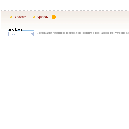
В начало
Архивы
Разрешается частичное копирование контента в виде анонса при условии р