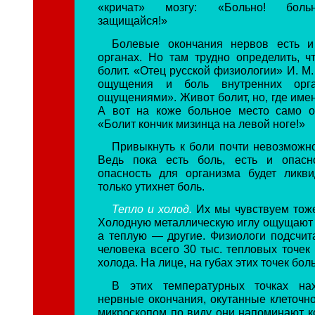
«кричат» мозгу: «Больно! больн
защищайся!»
Болевые окончания нервов есть и
органах. Но там трудно определить, ч
болит. «Отец русской физиологии» И. М
ощущения и боль внутренних орг
ощущениями». Живот болит, но, где име
А вот на коже больное место само о
«Болит кончик мизинца на левой ноге!»
Привыкнуть к боли почти невозможно
Ведь пока есть боль, есть и опасно
опасность для организма будет ликви
только утихнет боль.
Тепло и холод.
Их мы чувствуем тоже
Холодную металлическую иглу ощущают о
а теплую — другие. Физиологи подсчита
человека всего 30 тыс. тепловых точек 
холода. На лице, на губах этих точек бол
В этих температурных точках на
нервные окончания, окутанные клеточно
микроскопом по виду они напоминают к