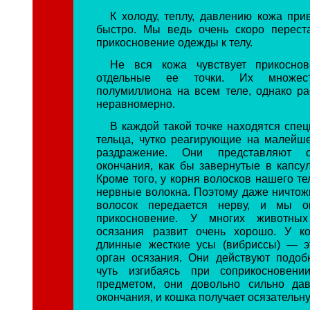
К холоду, теплу, давлению кожа при
быстро. Мы ведь очень скоро перест
прикосновение одежды к телу.
Не вся кожа чувствует прикоснов
отдельные ее точки. Их множе
полумиллиона на всем теле, однако р
неравномерно.
В каждой такой точке находятся спе
тельца, чутко реагирующие на малейш
раздражение. Они представляют 
окончания, как бы завернутые в капсул
Кроме того, у корня волосков нашего т
нервные волокна. Поэтому даже ничтож
волосок передается нерву, и мы о
прикосновение. У многих животных
осязания развит очень хорошо. У ко
длинные жесткие усы (вибриссы) — э
орган осязания. Они действуют подобн
чуть изгибаясь при соприкосновени
предметом, они довольно сильно да
окончания, и кошка получает осязатель