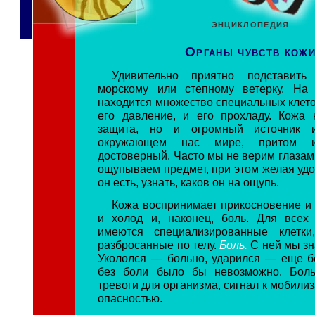
ЭНЦИКЛОПЕДИЯ
Органы чувств кож
Удивительно приятно подставить
морскому или степному ветерку. На 
находится множество специальных клет
его давление, и его прохладу. Кожа
защита, но и огромный источник 
окружающем нас мире, притом и
достоверный. Часто мы не верим глазам
ощупываем предмет, при этом желая удо
он есть, узнать, каков он на ощупь.
Кожа воспринимает прикосновение и 
и холод и, наконец, боль. Для всех
имеются специализированные клетки
разбросанные по телу.
Боль.
С ней мы зн
Укололся — больно, ударился — еще б
без боли было бы невозможно. Бол
тревоги для организма, сигнал к мобилиз
опасностью.