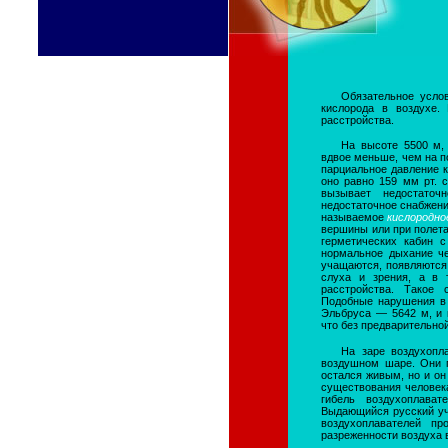
Обязательное усло
кислорода в воздухе.
расстройства.
На высоте 5500 м, 
вдвое меньше, чем на по
парциальное давление к
оно равно 159 мм рт. с
вызывает недостаточ
недостаточное снабжени
называемое
кислородно
вершины или при полета
герметических кабин с
нормальное дыхание че
учащаются, появляются 
слуха и зрения, а в 
расстройства. Такое
Подобные нарушения в 
Эльбруса — 5642 м, и 
что без предварительно
На заре воздухопл
воздушном шаре. Они п
остался живым, но и он
существования человека
гибель воздухоплава
Выдающийся русский уч
воздухоплавателей пр
разреженности воздуха 