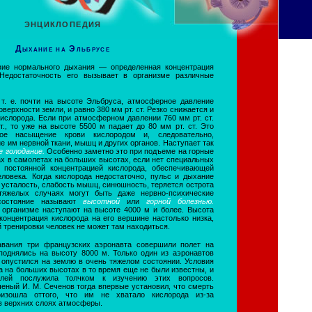
ЭНЦИКЛОПЕДИЯ
Дыхание на Эльбрусе
вие нормального дыхания — определенная концентрация
 Недостаточность его вызывает в организме различные
т. е. почти на высоте Эльбруса, атмосферное давление
верхности земли, и равно 380 мм рт. ст. Резко снижается и
ислорода. Если при атмосферном давлении 760 мм рт. ст.
т., то уже на высоте 5500 м падает до 80 мм рт. ст. Это
ное насыщение крови кислородом и, следовательно,
е им нервной ткани, мышц и других органов. Наступает так
е голодание.
Особенно заметно это при подъеме на горные
х в самолетах на больших высотах, если нет специальных
 постоянной концентрацией кислорода, обеспечивающей
ловека. Когда кислорода недостаточно, пульс и дыхание
усталость, слабость мышц, синюшность, теряется острота
тяжелых случаях могут быть даже нервно-психические
 состояние называют
высотной
или
горной болезнью.
организме наступают на высоте 4000 м и более. Высота
концентрация кислорода на его вершине настолько низка,
й тренировки человек не может там находиться.
авания три французских аэронавта совершили полет на
однялись на высоту 8000 м. Только один из аэронавтов
 опустился на землю в очень тяжелом состоянии. Условия
 на больших высотах в то время еще не были известны, и
телей послужила толчком к изучению этих вопросов.
еный И. М. Сеченов тогда впервые установил, что смерть
оизошла оттого, что им не хватало кислорода из-за
в верхних слоях атмосферы.