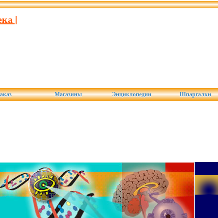
ка |
аказ
Магазины
Энциклопедии
Шпаргалки