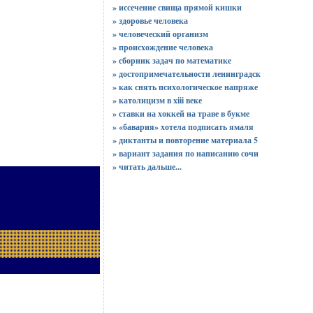
» иссечение свища прямой кишки
» здоровье человека
» человеческий организм
» происхождение человека
» сборник задач по математике
» достопримечательности ленинградск
» как снять психологическое напряже
» католицизм в xiii веке
» ставки на хоккей на траве в букме
» «бавария» хотела подписать ямаля
» диктанты и повторение материала 5
» вариант задания по написанию сочи
»
читать дальше...