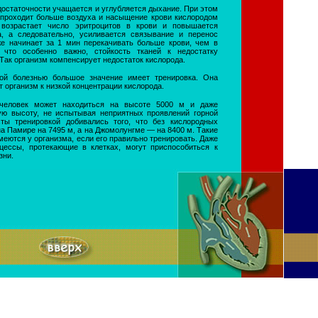
достаточности учащается и углубляется дыхание. При этом
е проходит больше воздуха и насыщение крови кислородом
о возрастает число эритроцитов в крови и повышается
а, а следовательно, усиливается связывание и перенос
же начинает за 1 мин перекачивать больше крови, чем в
 что особенно важно, стойкость тканей к недостатку
Так организм компенсирует недостаток кислорода.
ой болезнью большое значение имеет тренировка. Она
 организм к низкой концентрации кислорода.
 человек может находиться на высоте 5000 м и даже
ю высоту, не испытывая неприятных проявлений горной
сты тренировкой добивались того, что без кислородных
а Памире на 7495 м, а на Джомолунгме — на 8400 м. Такие
еются у организма, если его правильно тренировать. Даже
цессы, протекающие в клетках, могут приспособиться к
зни.