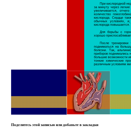
При кислородной не
за минуту через легки
увеличивается, отчег
количество гемоглобин
кислорода. Сердце так
обычных условиях, и,
кислорода повышается. 
Для борьбы с горн
хорошо приспосабливает
После тренировки
подниматься на большу
болезни. Так, альпини
приборов поднимались н
большие возможности им
тонкие химические про
различным условиям жи
Поделитесь этой записью или добавьте в закладки