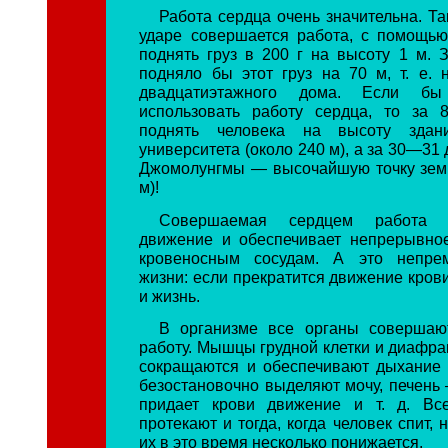
Работа сердца очень значительна. Та
ударе совершается работа, с помощь
поднять груз в 200 г на высоту 1 м. 
подняло бы этот груз на 70 м, т. е. 
двадцатиэтажного дома. Если б
использовать работу сердца, то за 
поднять человека на высоту здани
университета (около 240 м), а за 30—31
Джомолунгмы — высочайшую точку зем
м)!
Совершаемая сердцем работа 
движение и обеспечивает непрерывно
кровеносным сосудам. А это непре
жизни: если прекратится движение крови
и жизнь.
В организме все органы совершаю
работу. Мышцы грудной клетки и диафр
сокращаются и обеспечивают дыхание 
безостановочно выделяют мочу, печень 
придает крови движение и т. д. Вс
протекают и тогда, когда человек спит, 
их в это время несколько понижается.