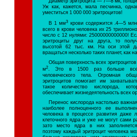
Диаметр эритроцита — 7—8 мк, толщи
Уж как, кажется, мала песчинка, одн
уместиться 1 000 000 эритроцитов!
3
В 1 мм
крови содержится .4—5 млн.
всего в крови человека их 25 триллион
число с 12 нулями: 25000000000000! Ес
эритроциты друг на друга, то получ
высотой 62 тыс. км. На оси этой 
вращаться несколько таких планет, как 
Общая поверхность всех эритроцитов
2
м
. Это в 1500 раз больше все
человеческого тела. Огромная общ
эритроцитов помогает им захватыват
такое количество кислорода, кото
обеспечивает жизнедеятельность всех ор
Перенос кислорода настолько важная
наиболее полноценного ее выполне
человека в процессе развития даже 
клеточного ядра и уже не могут сами р
зато место ядра в них заполняется
поэтому каждый эритроцит человека мо
больше кислорода, чем эритроциты н