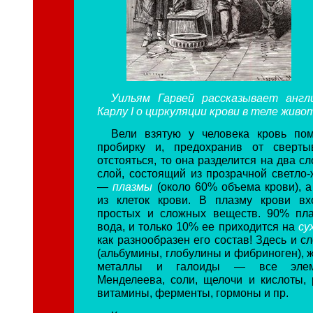
Уильям Гарвей рассказывает англ
Карлу I о циркуляции крови в теле живо
Вели взятую у человека кровь пом
пробирку и, предохранив от сверты
отстояться, то она разделится на два сл
слой, состоящий из прозрачной светло-
—
плазмы
(около 60% объема крови), 
из клеток крови. В плазму крови вх
простых и сложных веществ. 90% пла
вода, и только 10% ее приходится на
су
как разнообразен его состав! Здесь и 
(альбумины, глобулины и фибриноген), 
металлы и галоиды — все элем
Менделеева, соли, щелочи и кислоты, 
витамины, ферменты, гормоны и пр.