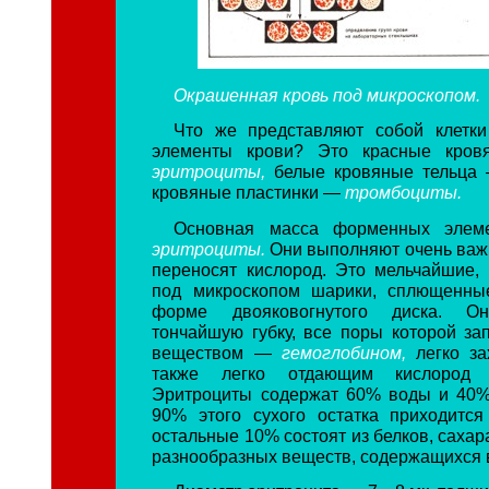
Окрашенная кровь под микроскопом.
Что же представляют собой клет
элементы крови? Это красные кров
эритроциты,
белые кровяные тельц
кровяные пластинки —
тромбоциты.
Основная масса форменных элем
эритроциты.
Они выполняют очень ва
переносят кислород. Это мельчайшие,
под микроскопом шарики, сплющенны
форме двояковогнутого диска. О
тончайшую губку, все поры которой з
веществом —
гемоглобином,
легко з
также легко отдающим кислород и
Эритроциты содержат 60% воды и 40% 
90% этого сухого остатка приходится
остальные 10% состоят из белков, сахара
разнообразных веществ, содержащихся в