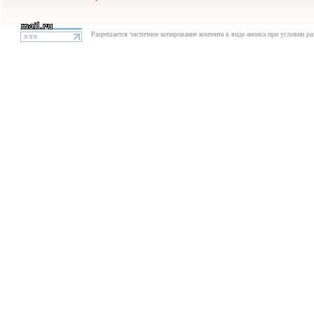
Разрешается частичное копирование контента в виде анонса при условии р